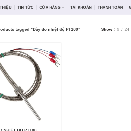
 THIỆU
TIN TỨC
CỬA HÀNG
TÀI KHOẢN
THANH TOÁN
roducts tagged “Dây đo nhiệt độ PT100”
Show
9
24
O NHIỆT ĐỘ PT100