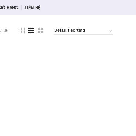
GIỎ HÀNG
LIÊN HỆ
36