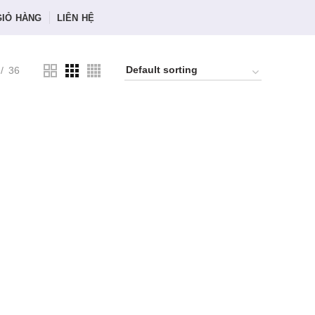
GIỎ HÀNG
LIÊN HỆ
36