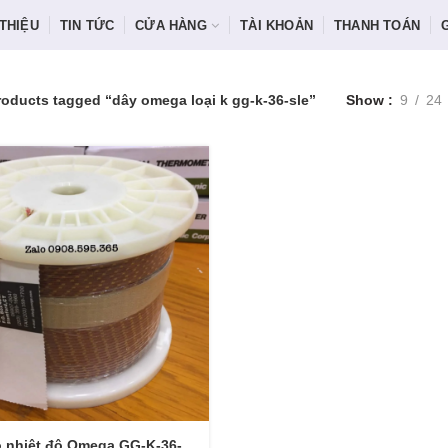
 THIỆU
TIN TỨC
CỬA HÀNG
TÀI KHOẢN
THANH TOÁN
roducts tagged “dây omega loại k gg-k-36-sle”
Show
9
24
 nhiệt độ Omega GG-K-36-