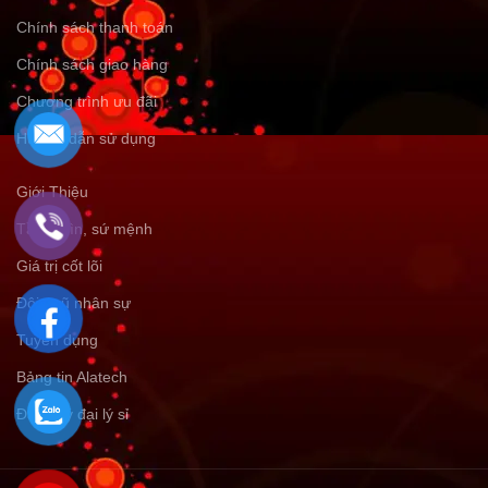
Chính sách thanh toán
Chính sách giao hàng
Chương trình ưu đãi
Hướng dẫn sử dụng
Giới Thiệu
Tầm nhìn, sứ mệnh
Giá trị cốt lõi
Đội ngũ nhân sự
Tuyển dụng
Bảng tin Alatech
Đăng ký đại lý sỉ