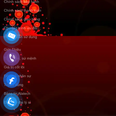
Chính sách bảo hành
Chính sách thanh toán
Chính sách giao hàng
Chương trình ưu đãi
Hướng dẫn sử dụng
Giới Thiệu
Tầm nhìn, sứ mệnh
Giá trị cốt lõi
Đội ngũ nhân sự
Tuyển dụng
Bảng tin Alatech
Đăng ký đại lý sỉ