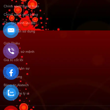
Chính sách thanh toán
Chính sách giao hàng
Chương trình ưu đãi
Hướng dẫn sử dụng
Giới Thiệu
Tầm nhìn, sứ mệnh
Giá trị cốt lõi
Đội ngũ nhân sự
Tuyển dụng
Bảng tin Alatech
Đăng ký đại lý sỉ