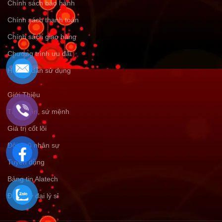
Chính sách bảo hành
Chính sách thanh toán
Chính sách giao hàng
Chương trình ưu đãi
Hướng dẫn sử dụng
Giới Thiệu
Tầm nhìn, sứ mệnh
Giá trị cốt lõi
Đội ngũ nhân sự
Tuyển dụng
Bảng tin Alatech
Đăng ký đại lý sỉ