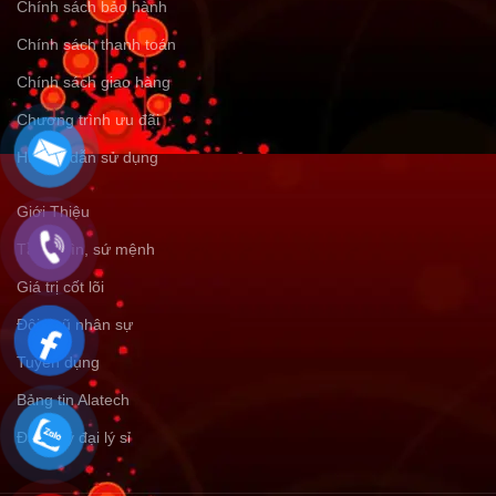
Chính sách bảo hành
Chính sách thanh toán
Chính sách giao hàng
Chương trình ưu đãi
Hướng dẫn sử dụng
Giới Thiệu
Tầm nhìn, sứ mệnh
Giá trị cốt lõi
Đội ngũ nhân sự
Tuyển dụng
Bảng tin Alatech
Đăng ký đại lý sỉ