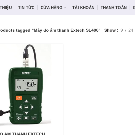
 THIỆU
TIN TỨC
CỬA HÀNG
TÀI KHOẢN
THANH TOÁN
roducts tagged “Máy đo âm thanh Extech SL400”
Show
9
24
O ÂM THANH EXTECH