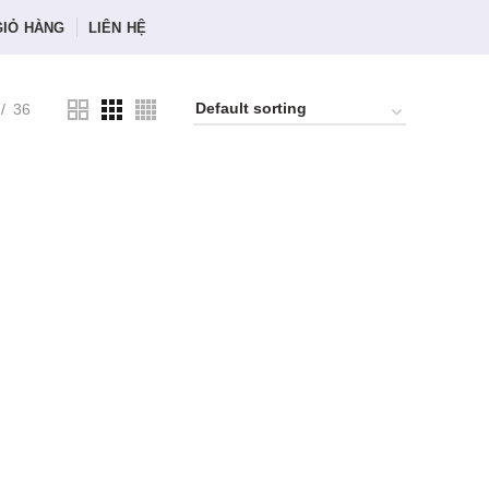
GIỎ HÀNG
LIÊN HỆ
36