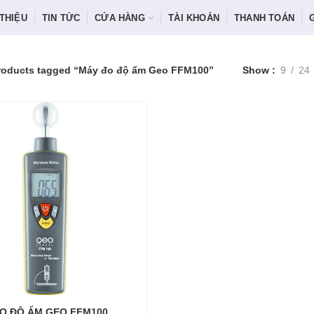
 THIỆU
TIN TỨC
CỬA HÀNG
TÀI KHOẢN
THANH TOÁN
roducts tagged “Máy đo độ ẩm Geo FFM100”
Show
9
24
O ĐỘ ẨM GEO FFM100