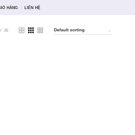
GIỎ HÀNG
LIÊN HỆ
36