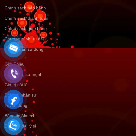
Chính sách bảo hành
Chính sách thanh toán
Chính sách giao hàng
Chương trình ưu đãi
Hướng dẫn sử dụng
Giới Thiệu
Tầm nhìn, sứ mệnh
Giá trị cốt lõi
Đội ngũ nhân sự
Tuyển dụng
Bảng tin Alatech
Đăng ký đại lý sỉ