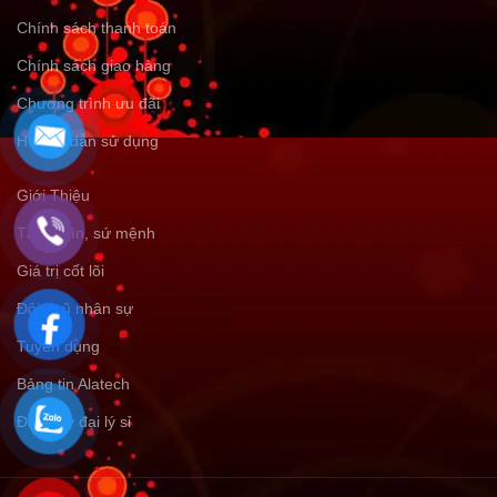
Chính sách thanh toán
Chính sách giao hàng
Chương trình ưu đãi
Hướng dẫn sử dụng
Giới Thiệu
Tầm nhìn, sứ mệnh
Giá trị cốt lõi
Đội ngũ nhân sự
Tuyển dụng
Bảng tin Alatech
Đăng ký đại lý sỉ