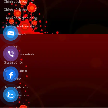
Chính sách bảo hành
Chính sách thanh toán
Chính sách giao hàng
Chương trình ưu đãi
Hướng dẫn sử dụng
Giới Thiệu
Tầm nhìn, sứ mệnh
Giá trị cốt lõi
Đội ngũ nhân sự
Tuyển dụng
Bảng tin Alatech
Đăng ký đại lý sỉ