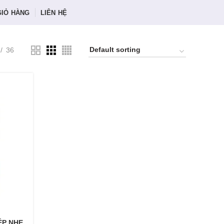
GIỎ HÀNG
LIÊN HỆ
36
ÉP NHẸ