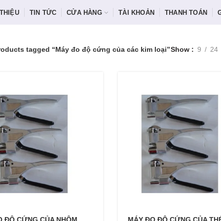
 THIỆU
TIN TỨC
CỬA HÀNG
TÀI KHOẢN
THANH TOÁN
roducts tagged “Máy đo độ cứng của các kim loại”
Show
9
24
O ĐỘ CỨNG CỦA NHÔM
MÁY ĐO ĐỘ CỨNG CỦA TH