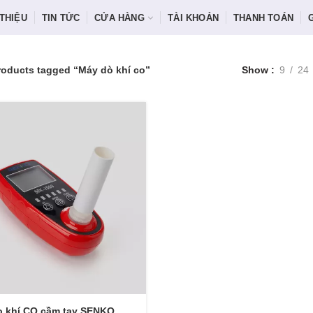
 THIỆU
TIN TỨC
CỬA HÀNG
TÀI KHOẢN
THANH TOÁN
roducts tagged “Máy dò khí co”
Show
9
24
o khí CO cầm tay SENKO