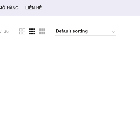
GIỎ HÀNG
LIÊN HỆ
36