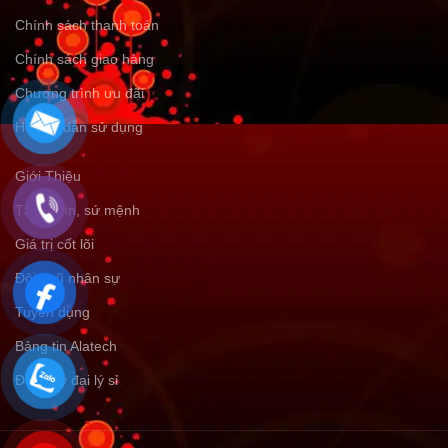
Chính sách thanh toán
Chính sách giao hàng
Chương trình ưu đãi
Hướng dẫn sử dụng
Giới Thiệu
Tầm nhìn, sứ mệnh
Giá trị cốt lõi
Đội ngũ nhân sự
Tuyển dụng
Bảng tin Alatech
Đăng ký đại lý sỉ