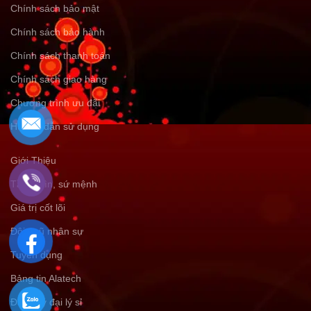
Chính sách bảo mật
Chính sách bảo hành
Chính sách thanh toán
Chính sách giao hàng
Chương trình ưu đãi
Hướng dẫn sử dụng
Giới Thiệu
Tầm nhìn, sứ mệnh
Giá trị cốt lõi
Đội ngũ nhân sự
Tuyển dụng
Bảng tin Alatech
Đăng ký đại lý sỉ