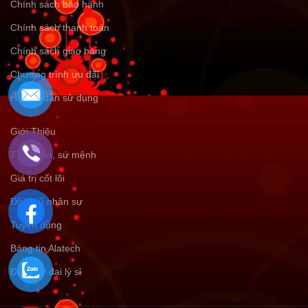
Chính sách bảo hành
Chính sách thanh toán
Chính sách giao hàng
Chương trình ưu đãi
Hướng dẫn sử dụng
Giới Thiệu
Tầm nhìn, sứ mệnh
Giá trị cốt lõi
Đội ngũ nhân sự
Tuyển dụng
Bảng tin Alatech
Đăng ký đại lý sỉ