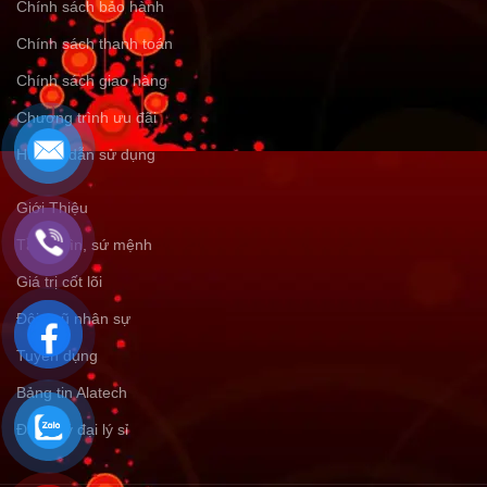
Chính sách bảo hành
Chính sách thanh toán
Chính sách giao hàng
Chương trình ưu đãi
Hướng dẫn sử dụng
Giới Thiệu
Tầm nhìn, sứ mệnh
Giá trị cốt lõi
Đội ngũ nhân sự
Tuyển dụng
Bảng tin Alatech
Đăng ký đại lý sỉ