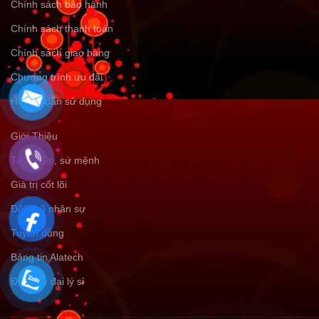
Chính sách bảo hành
Chính sách thanh toán
Chính sách giao hàng
Chương trình ưu đãi
Hướng dẫn sử dụng
Giới Thiệu
Tầm nhìn, sứ mệnh
Giá trị cốt lõi
Đội ngũ nhân sự
Tuyển dụng
Bảng tin Alatech
Đăng ký đại lý sỉ