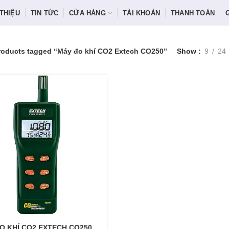
 THIỆU
TIN TỨC
CỬA HÀNG
TÀI KHOẢN
THANH TOÁN
roducts tagged “Máy đo khí CO2 Extech CO250”
Show
9
24
O KHÍ CO2 EXTECH CO250