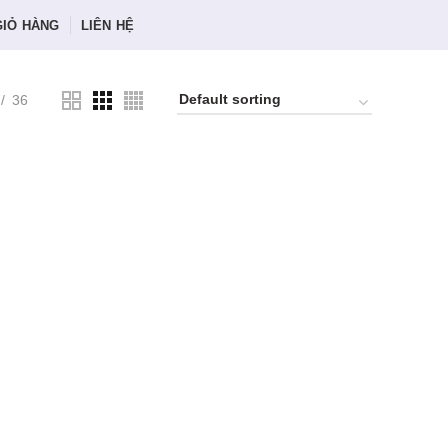
GIỎ HÀNG
LIÊN HỆ
36