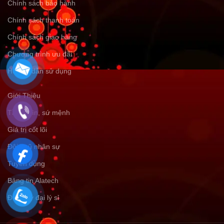
Chính sách bảo hành
Chính sách thanh toán
Chính sách giao hàng
Chương trình ưu đãi
Hướng dẫn sử dụng
Giới Thiệu
Tầm nhìn, sứ mệnh
Giá trị cốt lõi
Đội ngũ nhân sự
Tuyển dụng
Bảng tin Alatech
Đăng ký đại lý sỉ