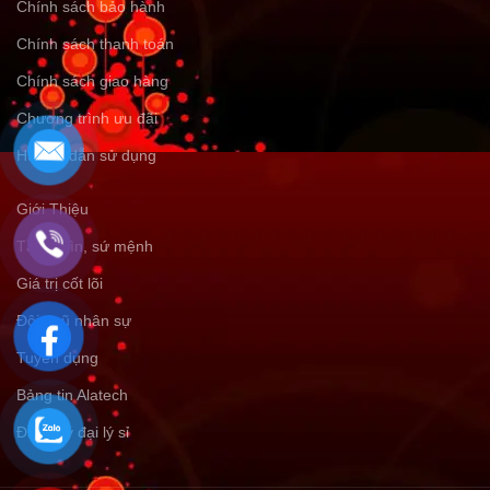
Chính sách bảo hành
Chính sách thanh toán
Chính sách giao hàng
Chương trình ưu đãi
Hướng dẫn sử dụng
Giới Thiệu
Tầm nhìn, sứ mệnh
Giá trị cốt lõi
Đội ngũ nhân sự
Tuyển dụng
Bảng tin Alatech
Đăng ký đại lý sỉ