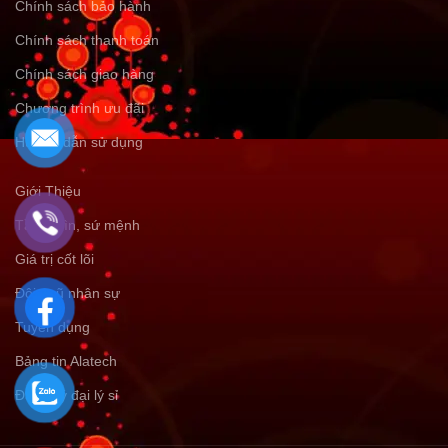
Chính sách bảo hành
Chính sách thanh toán
Chính sách giao hàng
Chương trình ưu đãi
Hướng dẫn sử dụng
Giới Thiệu
Tầm nhìn, sứ mệnh
Giá trị cốt lõi
Đội ngũ nhân sự
Tuyển dụng
Bảng tin Alatech
Đăng ký đại lý sỉ