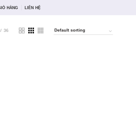
GIỎ HÀNG
LIÊN HỆ
36