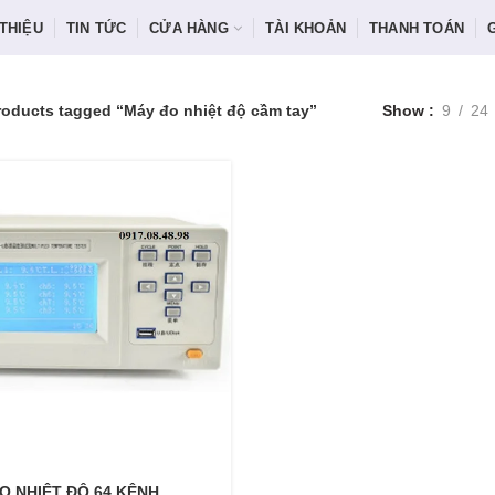
 THIỆU
TIN TỨC
CỬA HÀNG
TÀI KHOẢN
THANH TOÁN
roducts tagged “Máy đo nhiệt độ cầm tay”
Show
9
24
O NHIỆT ĐỘ 64 KÊNH