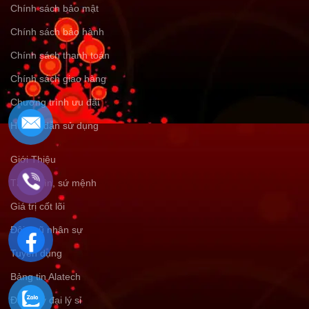
Chính sách bảo mật
Chính sách bảo hành
Chính sách thanh toán
Chính sách giao hàng
Chương trình ưu đãi
Hướng dẫn sử dụng
Giới Thiệu
Tầm nhìn, sứ mệnh
Giá trị cốt lõi
Đội ngũ nhân sự
Tuyển dụng
Bảng tin Alatech
Đăng ký đại lý sỉ