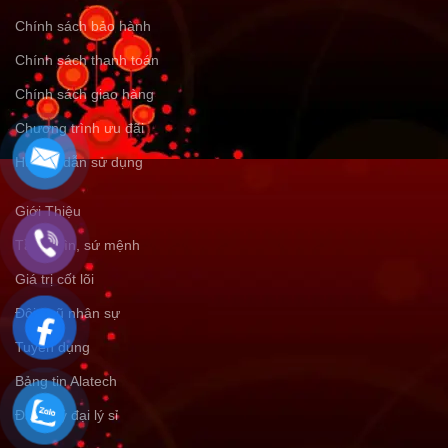
Chính sách bảo hành
Chính sách thanh toán
Chính sách giao hàng
Chương trình ưu đãi
Hướng dẫn sử dụng
Giới Thiệu
Tầm nhìn, sứ mệnh
Giá trị cốt lõi
Đội ngũ nhân sự
Tuyển dụng
Bảng tin Alatech
Đăng ký đại lý sỉ