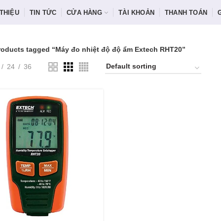
 THIỆU
TIN TỨC
CỬA HÀNG
TÀI KHOẢN
THANH TOÁN
roducts tagged “Máy đo nhiệt độ độ ẩm Extech RHT20”
24
36