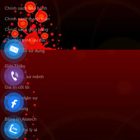
Chính sách bảo hành
Chính sách thanh toán
Chính sách giao hàng
Chương trình ưu đãi
Hướng dẫn sử dụng
Giới Thiệu
Tầm nhìn, sứ mệnh
Giá trị cốt lõi
Đội ngũ nhân sự
Tuyển dụng
Bảng tin Alatech
Đăng ký đại lý sỉ