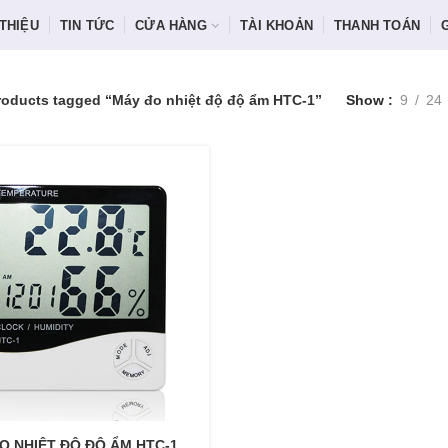
 THIỆU
TIN TỨC
CỬA HÀNG
TÀI KHOẢN
THANH TOÁN
roducts tagged “Máy đo nhiệt độ độ ẩm HTC-1”
Show
9
24
O NHIỆT ĐỘ ĐỘ ẨM HTC-1