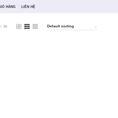
GIỎ HÀNG
LIÊN HỆ
36