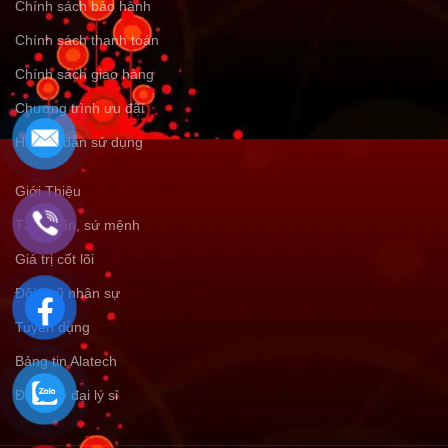
Chính sách bảo hành
Chính sách thanh toán
Chính sách giao hàng
Chương trình ưu đãi
Hướng dẫn sử dụng
Giới Thiệu
Tầm nhìn, sứ mệnh
Giá trị cốt lõi
Đội ngũ nhân sự
Tuyển dụng
Bảng tin Alatech
Đăng ký đại lý sỉ