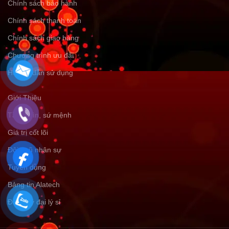
Chính sách bảo hành
Chính sách thanh toán
Chính sách giao hàng
Chương trình ưu đãi
Hướng dẫn sử dụng
Giới Thiệu
Tầm nhìn, sứ mệnh
Giá trị cốt lõi
Đội ngũ nhân sự
Tuyển dụng
Bảng tin Alatech
Đăng ký đại lý sỉ