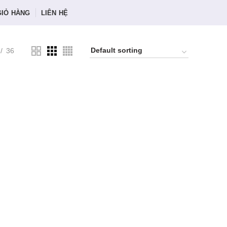
GIỎ HÀNG
LIÊN HỆ
36