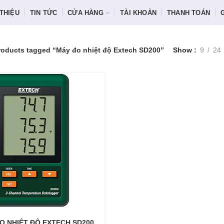
 THIỆU
TIN TỨC
CỬA HÀNG
TÀI KHOẢN
THANH TOÁN
roducts tagged “Máy đo nhiệt độ Extech SD200”
Show
9
24
O NHIỆT ĐỘ EXTECH SD200