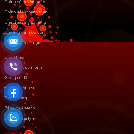
Chính sách bảo hành
Chính sách thanh toán
Chính sách giao hàng
Chương trình ưu đãi
Hướng dẫn sử dụng
Giới Thiệu
Tầm nhìn, sứ mệnh
Giá trị cốt lõi
Đội ngũ nhân sự
Tuyển dụng
Bảng tin Alatech
Đăng ký đại lý sỉ