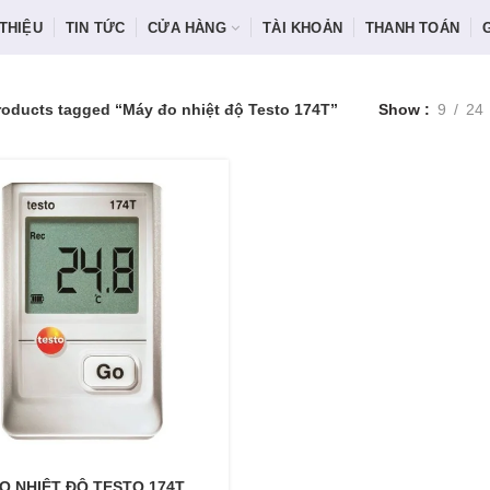
 THIỆU
TIN TỨC
CỬA HÀNG
TÀI KHOẢN
THANH TOÁN
roducts tagged “Máy đo nhiệt độ Testo 174T”
Show
9
24
O NHIỆT ĐỘ TESTO 174T