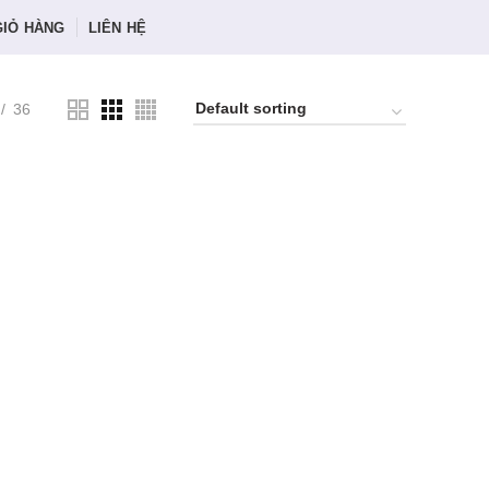
GIỎ HÀNG
LIÊN HỆ
36