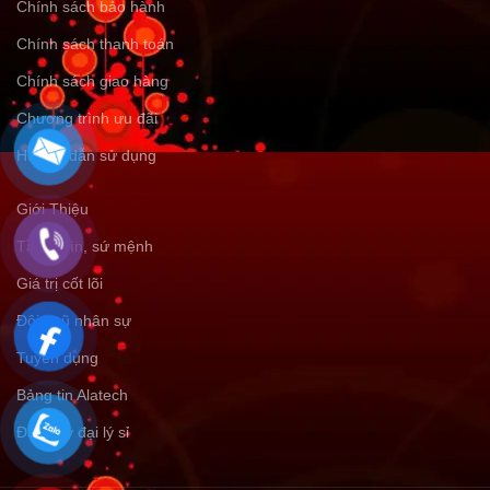
Chính sách bảo hành
Chính sách thanh toán
Chính sách giao hàng
Chương trình ưu đãi
Hướng dẫn sử dụng
Giới Thiệu
Tầm nhìn, sứ mệnh
Giá trị cốt lõi
Đội ngũ nhân sự
Tuyển dụng
Bảng tin Alatech
Đăng ký đại lý sỉ