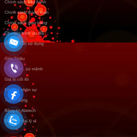
Chính sách bảo hành
Chính sách thanh toán
Chính sách giao hàng
Chương trình ưu đãi
Hướng dẫn sử dụng
Giới Thiệu
Tầm nhìn, sứ mệnh
Giá trị cốt lõi
Đội ngũ nhân sự
Tuyển dụng
Bảng tin Alatech
Đăng ký đại lý sỉ