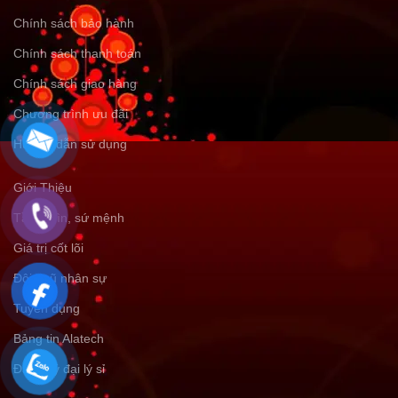
Chính sách bảo hành
Chính sách thanh toán
Chính sách giao hàng
Chương trình ưu đãi
Hướng dẫn sử dụng
Giới Thiệu
Tầm nhìn, sứ mệnh
Giá trị cốt lõi
Đội ngũ nhân sự
Tuyển dụng
Bảng tin Alatech
Đăng ký đại lý sỉ