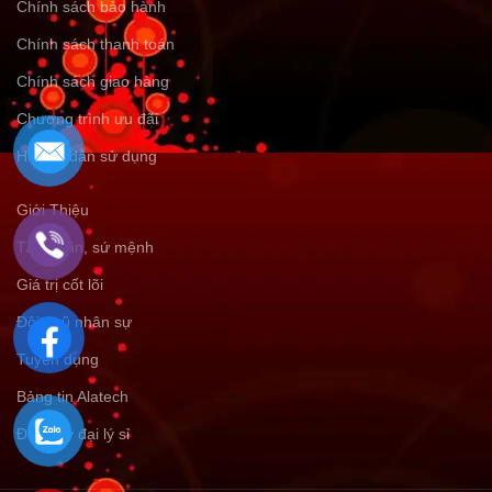
Chính sách bảo hành
Chính sách thanh toán
Chính sách giao hàng
Chương trình ưu đãi
Hướng dẫn sử dụng
Giới Thiệu
Tầm nhìn, sứ mệnh
Giá trị cốt lõi
Đội ngũ nhân sự
Tuyển dụng
Bảng tin Alatech
Đăng ký đại lý sỉ