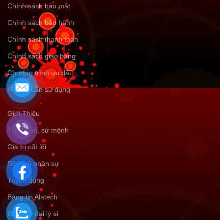
Chính sách bảo mật
Chính sách bảo hành
Chính sách thanh toán
Chính sách giao hàng
Chương trình ưu đãi
Hướng dẫn sử dụng
Giới Thiệu
Tầm nhìn, sứ mệnh
Giá trị cốt lõi
Đội ngũ nhân sự
Tuyển dụng
Bảng tin Alatech
Đăng ký đại lý sỉ