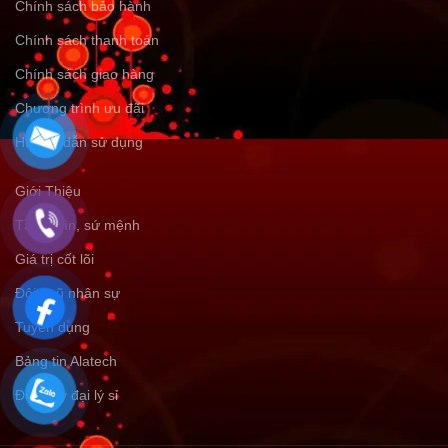
Chính sách bảo hành
Chính sách thanh toán
Chính sách giao hàng
Chương trình ưu đãi
Hướng dẫn sử dụng
Giới Thiệu
Tầm nhìn, sứ mệnh
Giá trị cốt lõi
Đội ngũ nhân sự
Tuyển dụng
Bảng tin Alatech
Đăng ký đại lý sỉ