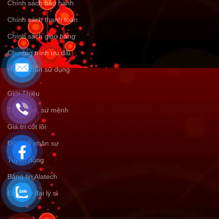
Chính sách bảo hành
Chính sách thanh toán
Chính sách giao hàng
Chương trình ưu đãi
Hướng dẫn sử dụng
Giới Thiệu
Tầm nhìn, sứ mệnh
Giá trị cốt lõi
Đội ngũ nhân sự
Tuyển dụng
Bảng tin Alatech
Đăng ký đại lý sỉ