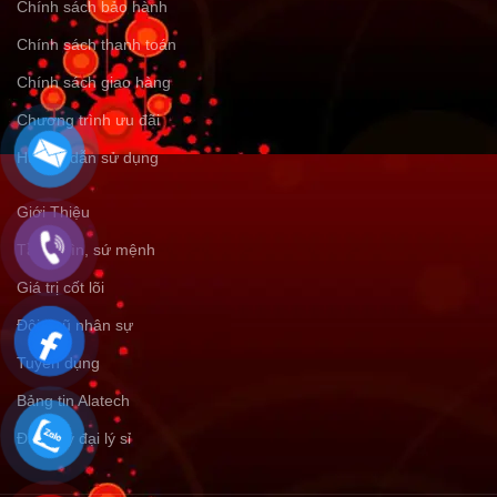
Chính sách bảo hành
Chính sách thanh toán
Chính sách giao hàng
Chương trình ưu đãi
Hướng dẫn sử dụng
Giới Thiệu
Tầm nhìn, sứ mệnh
Giá trị cốt lõi
Đội ngũ nhân sự
Tuyển dụng
Bảng tin Alatech
Đăng ký đại lý sỉ