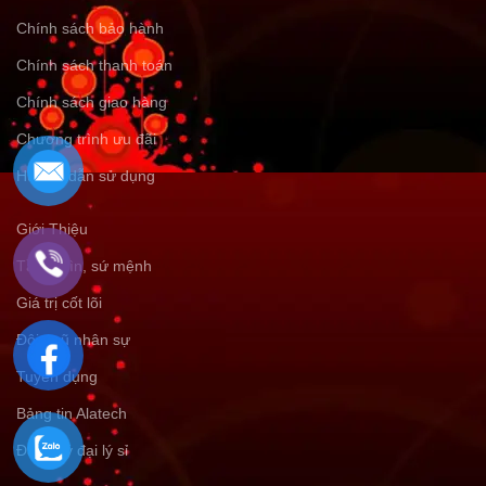
Chính sách bảo hành
Chính sách thanh toán
Chính sách giao hàng
Chương trình ưu đãi
Hướng dẫn sử dụng
Giới Thiệu
Tầm nhìn, sứ mệnh
Giá trị cốt lõi
Đội ngũ nhân sự
Tuyển dụng
Bảng tin Alatech
Đăng ký đại lý sỉ