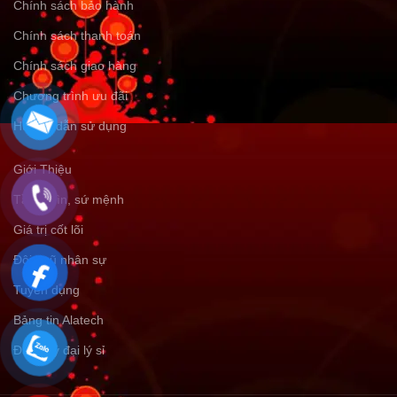
Chính sách bảo hành
Chính sách thanh toán
Chính sách giao hàng
Chương trình ưu đãi
Hướng dẫn sử dụng
Giới Thiệu
Tầm nhìn, sứ mệnh
Giá trị cốt lõi
Đội ngũ nhân sự
Tuyển dụng
Bảng tin Alatech
Đăng ký đại lý sỉ