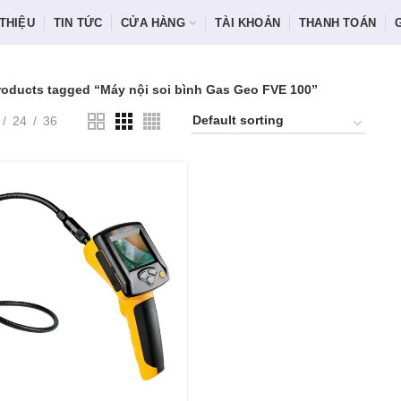
 THIỆU
TIN TỨC
CỬA HÀNG
TÀI KHOẢN
THANH TOÁN
roducts tagged “Máy nội soi bình Gas Geo FVE 100”
24
36