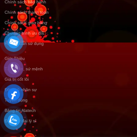
Chính sách bảo hành
Chính sách thanh toán
Chính sách giao hàng
Chương trình ưu đãi
Hướng dẫn sử dụng
Giới Thiệu
Tầm nhìn, sứ mệnh
Giá trị cốt lõi
Đội ngũ nhân sự
Tuyển dụng
Bảng tin Alatech
Đăng ký đại lý sỉ