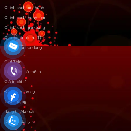
Chính sách bảo hành
Chính sách thanh toán
Chính sách giao hàng
Chương trình ưu đãi
Hướng dẫn sử dụng
Giới Thiệu
Tầm nhìn, sứ mệnh
Giá trị cốt lõi
Đội ngũ nhân sự
Tuyển dụng
Bảng tin Alatech
Đăng ký đại lý sỉ