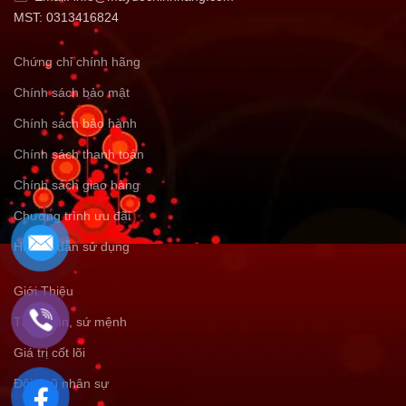
MST: 0313416824
Chứng chỉ chính hãng
Chính sách bảo mật
Chính sách bảo hành
Chính sách thanh toán
Chính sách giao hàng
Chương trình ưu đãi
Hướng dẫn sử dụng
Giới Thiệu
Tầm nhìn, sứ mệnh
Giá trị cốt lõi
Đội ngũ nhân sự