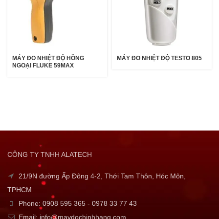
MÁY ĐO NHIỆT ĐỘ HỒNG
MÁY ĐO NHIỆT ĐỘ TESTO 805
NGOẠI FLUKE 59MAX
CÔNG TY TNHH ALATECH
21/9N đường Ấp Đông 4-2, Thới Tam Thôn, Hóc Môn,
TPHCM
Phone: 0908 595 365 - 0978 33 77 43
Email: info@maydochinhhang.com