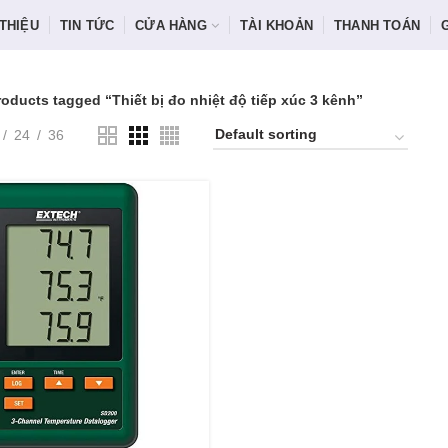
 THIỆU
TIN TỨC
CỬA HÀNG
TÀI KHOẢN
THANH TOÁN
roducts tagged “Thiết bị đo nhiệt độ tiếp xúc 3 kênh”
24
36