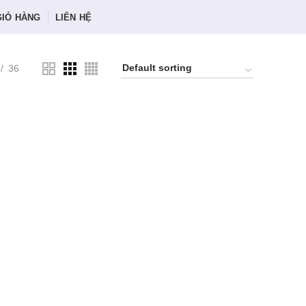
GIỎ HÀNG
LIÊN HỆ
36