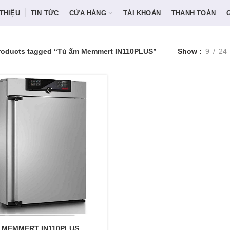
 THIỆU
TIN TỨC
CỬA HÀNG
TÀI KHOẢN
THANH TOÁN
roducts tagged “Tủ ấm Memmert IN110PLUS”
Show
9
24
 MEMMERT IN110PLUS